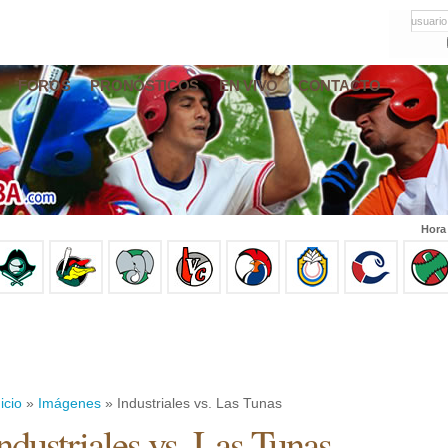
usuario
FOROS
PRONÓSTICOS
EN VIVO
CONTACTO
Hora
icio
»
Imágenes
» Industriales vs. Las Tunas
ndustriales vs. Las Tunas