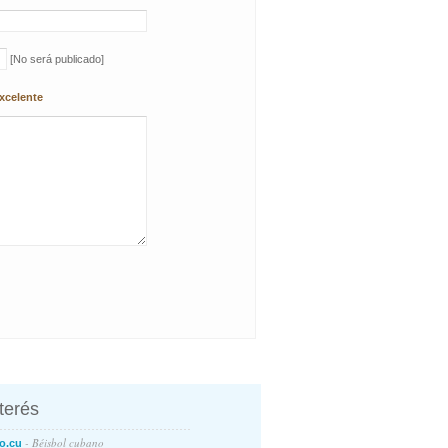
[No será publicado]
xcelente
nterés
- Béisbol cubano
o.cu