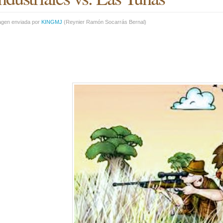
agen enviada por
KINGMJ
(
Reynier Ramón Socarrás Bernal
)