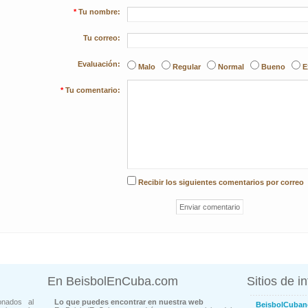
*
Tu nombre:
Tu correo:
Evaluación:
Malo
Regular
Normal
Bueno
E
*
Tu comentario:
Recibir los siguientes comentarios por correo
En BeisbolEnCuba.com
Sitios de i
onados al
Lo que puedes encontrar en nuestra web
BeisbolCuban