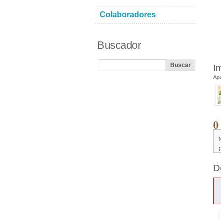
Colaboradores
Buscador
I
Ap
0
D