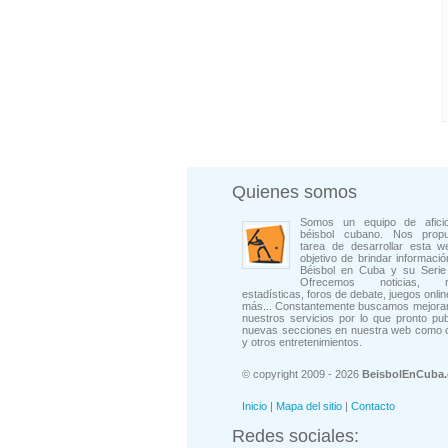
Quienes somos
Somos un equipo de afici
béisbol cubano. Nos prop
tarea de desarrollar esta w
objetivo de brindar informació
Béisbol en Cuba y su Serie 
Ofrecemos noticias, rep
estadísticas, foros de debate, juegos onli
más... Constantemente buscamos mejorar
nuestros servicios por lo que pronto pu
nuevas secciones en nuestra web como 
y otros entretenimientos.
© copyright 2009 - 2026
BeisbolEnCuba
Inicio
|
Mapa del sitio
|
Contacto
Redes sociales: