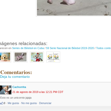
mágenes relacionadas:
arecen en
Series de Béisbol en Cuba
/
59 Serie Nacional de Béisbol 2019-2020
/
Todos contr
 Comentarios:
Deja tu comentario
Cachorrita
21 de agosto de 2019 a las 12:21 PM CDT
Esto es un unicornio jajaja
0
·
Me gusta
·
No me gusta
·
Denunciar