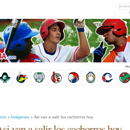
usuario
FOROS
PRONÓSTICOS
EN VIVO
CONTACTO
Ho
icio
»
Imágenes
» Asi van a salir los cachorros hoy
si van a salir los cachorros hoy