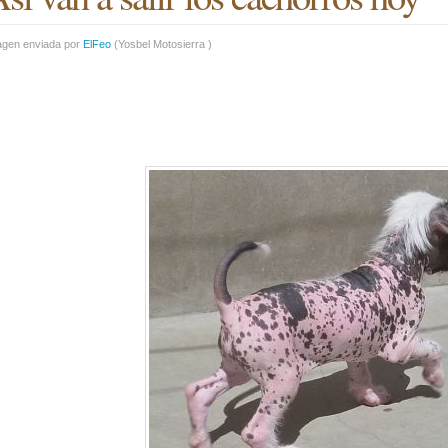
agen enviada por
ElFeo
(
Yosbel Motosierra
)