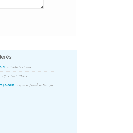
nterés
- Béisbol cubano
o.cu
io Oficial del INDER
- Ligas de futbol de Europa
ropa.com