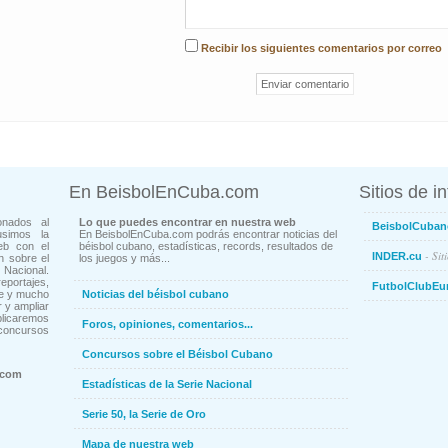
Recibir los siguientes comentarios por correo
En BeisbolEnCuba.com
Sitios de i
onados al
Lo que puedes encontrar en nuestra web
BeisbolCuban
usimos la
En BeisbolEnCuba.com podrás encontrar noticias del
eb con el
béisbol cubano, estadísticas, records, resultados de
- Sit
INDER.cu
n sobre el
los juegos y más...
Nacional.
ortajes,
FutbolClubEu
ne y mucho
Noticias del béisbol cubano
 y ampliar
blicaremos
Foros, opiniones, comentarios...
concursos
Concursos sobre el Béisbol Cubano
.com
Estadísticas de la Serie Nacional
Serie 50, la Serie de Oro
Mapa de nuestra web