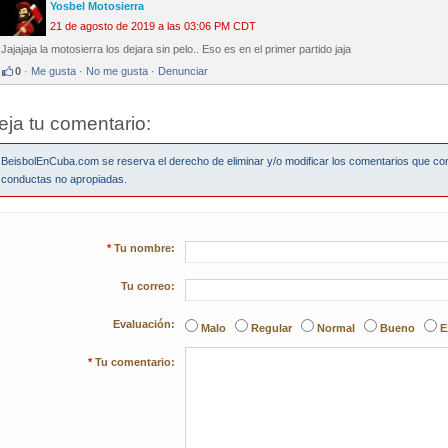
Yosbel Motosierra
21 de agosto de 2019 a las 03:06 PM CDT
Jajajaja la motosierra los dejara sin pelo.. Eso es en el primer partido jaja
0
·
Me gusta
·
No me gusta
·
Denunciar
eja tu comentario:
BeisbolEnCuba.com se reserva el derecho de eliminar y/o modificar los comentarios que co
conductas no apropiadas.
*
Tu nombre:
Tu correo:
Evaluación:
Malo
Regular
Normal
Bueno
E
*
Tu comentario: