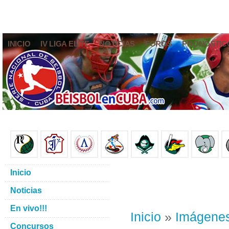
INICIO
IV LIGA ELITE
NOTICIAS
FOROS
PRONÓSTIC
Inicio
Noticias
En vivo!!!
Inicio
»
Imágene
Concursos