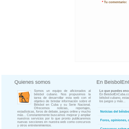
*
Tu comentario:
Quienes somos
En BeisbolE
Somos un equipo de aficionados al
Lo que puedes enco
béisbol cubano. Nos propusimos la
En BeisbolEnCuba.co
tarea de desarrollar esta web con el
béisbol cubano, estad
objetivo de brindar información sobre el
los juegos y más...
Béisbol en Cuba y su Serie Nacional.
Ofrecemos noticias, reportajes,
estadísticas, foros de debate, juegos online y mucho
Noticias del béisb
más... Constantemente buscamos mejorar y ampliar
nuestros servicios por lo que pronto publicaremos
Foros, opiniones, 
nuevas secciones en nuestra web como concursos
y otros entretenimientos.
Concursos sobre e