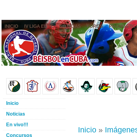
INICIO
IV LIGA ELITE
NOTICIAS
FOROS
PRONÓSTIC
Inicio
Noticias
En vivo!!!
Inicio
»
Imágene
Concursos