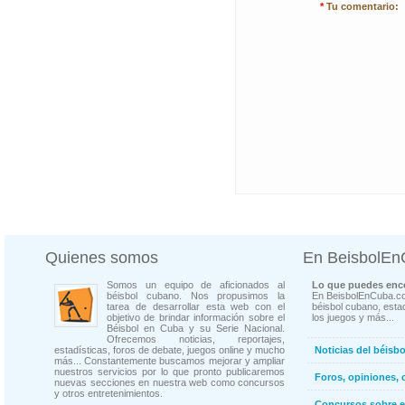
*
Tu comentario:
Quienes somos
En BeisbolE
Somos un equipo de aficionados al
Lo que puedes enco
béisbol cubano. Nos propusimos la
En BeisbolEnCuba.co
tarea de desarrollar esta web con el
béisbol cubano, estad
objetivo de brindar información sobre el
los juegos y más...
Béisbol en Cuba y su Serie Nacional.
Ofrecemos noticias, reportajes,
estadísticas, foros de debate, juegos online y mucho
Noticias del béisb
más... Constantemente buscamos mejorar y ampliar
nuestros servicios por lo que pronto publicaremos
Foros, opiniones, 
nuevas secciones en nuestra web como concursos
y otros entretenimientos.
Concursos sobre e