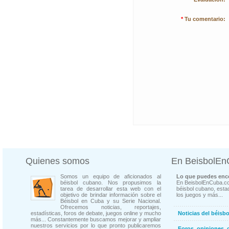
*
Tu comentario:
Quienes somos
En BeisbolE
Somos un equipo de aficionados al
Lo que puedes enco
béisbol cubano. Nos propusimos la
En BeisbolEnCuba.co
tarea de desarrollar esta web con el
béisbol cubano, estad
objetivo de brindar información sobre el
los juegos y más...
Béisbol en Cuba y su Serie Nacional.
Ofrecemos noticias, reportajes,
estadísticas, foros de debate, juegos online y mucho
Noticias del béisb
más... Constantemente buscamos mejorar y ampliar
nuestros servicios por lo que pronto publicaremos
Foros, opiniones, 