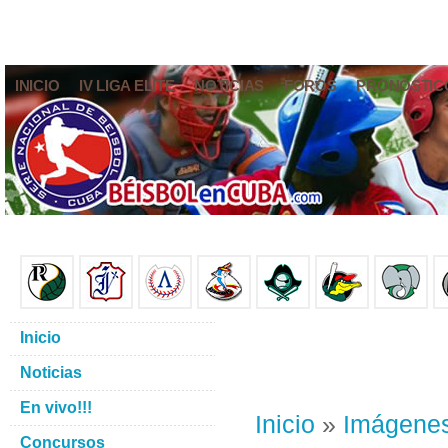
INICIO
IV LIGA ELITE
NOTICIAS
FOROS
PRONÓSTIC
Inicio
Noticias
En vivo!!!
Inicio
»
Imágene
Concursos