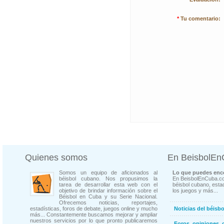
*
Tu comentario:
Quienes somos
En BeisbolE
Somos un equipo de aficionados al
Lo que puedes enco
béisbol cubano. Nos propusimos la
En BeisbolEnCuba.co
tarea de desarrollar esta web con el
béisbol cubano, estad
objetivo de brindar información sobre el
los juegos y más...
Béisbol en Cuba y su Serie Nacional.
Ofrecemos noticias, reportajes,
estadísticas, foros de debate, juegos online y mucho
Noticias del béisb
más... Constantemente buscamos mejorar y ampliar
nuestros servicios por lo que pronto publicaremos
Foros, opiniones, 