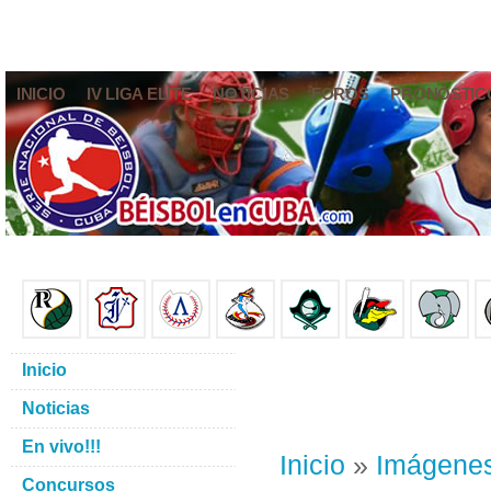
INICIO
IV LIGA ELITE
NOTICIAS
FOROS
PRONÓSTIC
Inicio
Noticias
En vivo!!!
Inicio
»
Imágene
Concursos