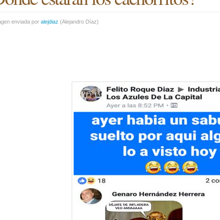
agen enviada por
alejdiaz
(
Alejandro Díaz
)