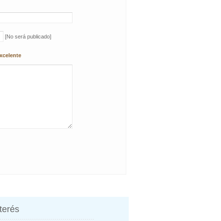
[No será publicado]
xcelente
nterés