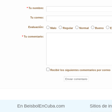
*
Tu nombre:
Tu correo:
Evaluación:
Malo
Regular
Normal
Bueno
E
*
Tu comentario:
Recibir los siguientes comentarios por correo
En BeisbolEnCuba.com
Sitios de i