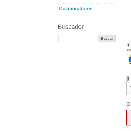
Colaboradores
Buscador
I
Ap
0
D