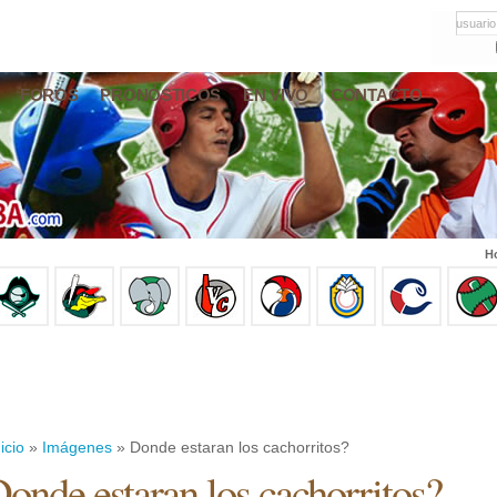
usuario
FOROS
PRONÓSTICOS
EN VIVO
CONTACTO
Ho
icio
»
Imágenes
» Donde estaran los cachorritos?
onde estaran los cachorritos?