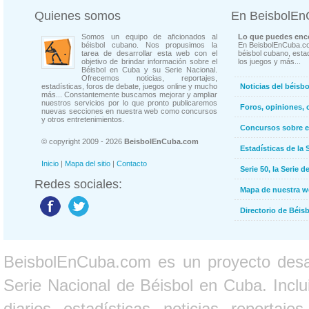
Quienes somos
En BeisbolE
Somos un equipo de aficionados al
Lo que puedes enco
béisbol cubano. Nos propusimos la
En BeisbolEnCuba.co
tarea de desarrollar esta web con el
béisbol cubano, estad
objetivo de brindar información sobre el
los juegos y más...
Béisbol en Cuba y su Serie Nacional.
Ofrecemos noticias, reportajes,
estadísticas, foros de debate, juegos online y mucho
Noticias del béisb
más... Constantemente buscamos mejorar y ampliar
nuestros servicios por lo que pronto publicaremos
Foros, opiniones, 
nuevas secciones en nuestra web como concursos
y otros entretenimientos.
Concursos sobre e
© copyright 2009 - 2026
BeisbolEnCuba.com
Estadísticas de la 
Inicio
|
Mapa del sitio
|
Contacto
Serie 50, la Serie d
Redes sociales:
Mapa de nuestra 
Directorio de Béi
BeisbolEnCuba.com es un proyecto desarr
Serie Nacional de Béisbol en Cuba. Inclui
diarios, estadísticas, noticias, report