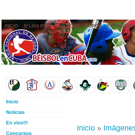
INICIO
IV LIGA ELITE
NOTICIAS
FOROS
PRONÓSTIC
Inicio
Noticias
En vivo!!!
Inicio
»
Imágene
Concursos