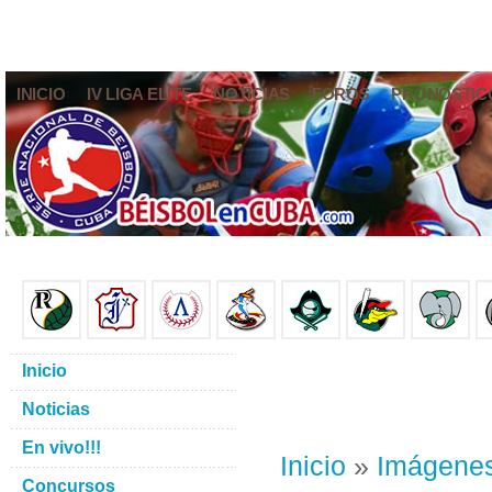
INICIO
IV LIGA ELITE
NOTICIAS
FOROS
PRONÓSTIC
Inicio
Noticias
En vivo!!!
Inicio
»
Imágene
Concursos