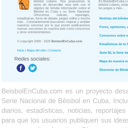
béisbol cubano. Nos propusimos la
En BeisbolEnCuba.co
tarea de desarrollar esta web con el
béisbol cubano, estad
objetivo de brindar información sobre el
los juegos y más...
Béisbol en Cuba y su Serie Nacional.
Ofrecemos noticias, reportajes,
estadísticas, foros de debate, juegos online y mucho
Noticias del béisb
más... Constantemente buscamos mejorar y ampliar
nuestros servicios por lo que pronto publicaremos
Foros, opiniones, 
nuevas secciones en nuestra web como concursos
y otros entretenimientos.
Concursos sobre e
© copyright 2009 - 2026
BeisbolEnCuba.com
Estadísticas de la 
Inicio
|
Mapa del sitio
|
Contacto
Serie 50, la Serie d
Redes sociales:
Mapa de nuestra 
Directorio de Béi
BeisbolEnCuba.com es un proyecto desarr
Serie Nacional de Béisbol en Cuba. Inclui
diarios, estadísticas, noticias, report
para que los usuarios publiquen sus ideas