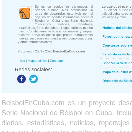
Somos un equipo de aficionados al
Lo que puedes enco
béisbol cubano. Nos propusimos la
En BeisbolEnCuba.co
tarea de desarrollar esta web con el
béisbol cubano, estad
objetivo de brindar información sobre el
los juegos y más...
Béisbol en Cuba y su Serie Nacional.
Ofrecemos noticias, reportajes,
estadísticas, foros de debate, juegos online y mucho
Noticias del béisb
más... Constantemente buscamos mejorar y ampliar
nuestros servicios por lo que pronto publicaremos
Foros, opiniones, 
nuevas secciones en nuestra web como concursos
y otros entretenimientos.
Concursos sobre e
© copyright 2009 - 2026
BeisbolEnCuba.com
Estadísticas de la 
Inicio
|
Mapa del sitio
|
Contacto
Serie 50, la Serie d
Redes sociales:
Mapa de nuestra 
Directorio de Béi
BeisbolEnCuba.com es un proyecto desarr
Serie Nacional de Béisbol en Cuba. Inclui
diarios, estadísticas, noticias, report