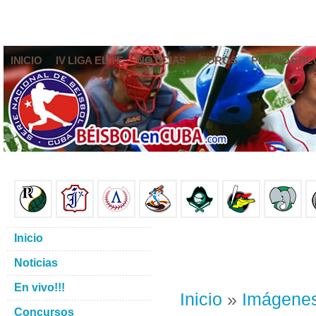
INICIO
IV LIGA ELITE
NOTICIAS
FOROS
PRONÓSTIC
Inicio
Noticias
En vivo!!!
Inicio
»
Imágene
Concursos