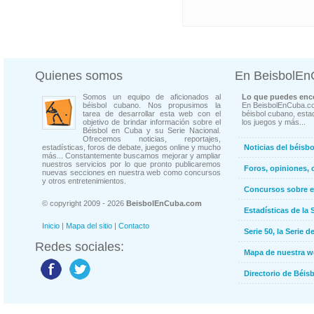
Quienes somos
En BeisbolE
Somos un equipo de aficionados al
Lo que puedes enco
béisbol cubano. Nos propusimos la
En BeisbolEnCuba.co
tarea de desarrollar esta web con el
béisbol cubano, estad
objetivo de brindar información sobre el
los juegos y más...
Béisbol en Cuba y su Serie Nacional.
Ofrecemos noticias, reportajes,
estadísticas, foros de debate, juegos online y mucho
Noticias del béisb
más... Constantemente buscamos mejorar y ampliar
nuestros servicios por lo que pronto publicaremos
Foros, opiniones, 
nuevas secciones en nuestra web como concursos
y otros entretenimientos.
Concursos sobre e
© copyright 2009 - 2026
BeisbolEnCuba.com
Estadísticas de la 
Inicio
|
Mapa del sitio
|
Contacto
Serie 50, la Serie d
Redes sociales:
Mapa de nuestra 
Directorio de Béi