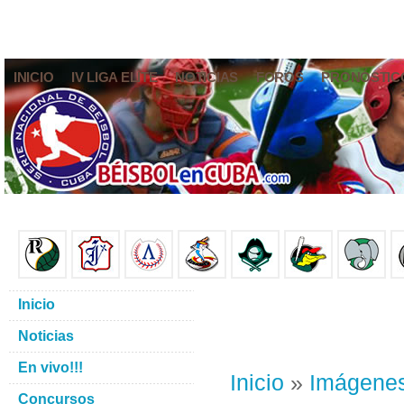
INICIO
IV LIGA ELITE
NOTICIAS
FOROS
PRONÓSTIC
Inicio
Noticias
En vivo!!!
Inicio
»
Imágene
Concursos