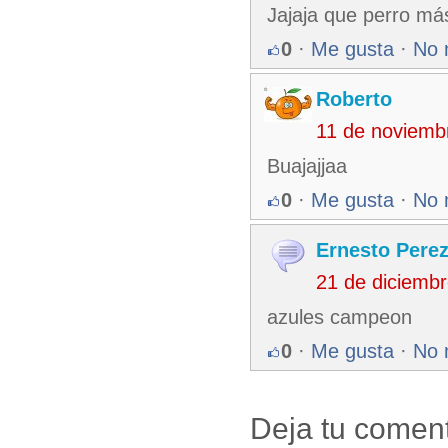
Jajaja que perro má
0
·
Me gusta
·
No 
Roberto
11 de noviemb
Buajajjaa
0
·
Me gusta
·
No 
Ernesto Pere
21 de diciemb
azules campeon
0
·
Me gusta
·
No 
Deja tu coment