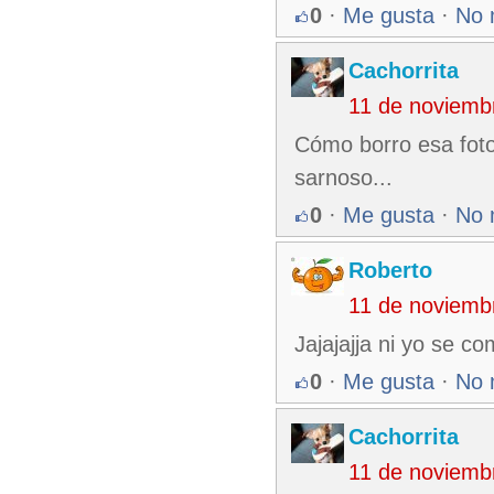
0
·
Me gusta
·
No 
Cachorrita
11 de noviemb
Cómo borro esa foto
sarnoso...
0
·
Me gusta
·
No 
Roberto
11 de noviemb
Jajajajja ni yo se co
0
·
Me gusta
·
No 
Cachorrita
11 de noviemb