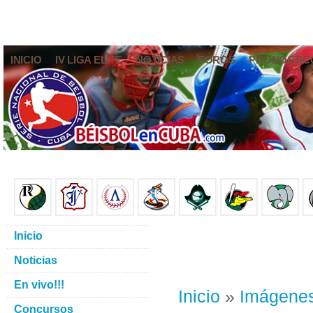
INICIO
IV LIGA ELITE
NOTICIAS
FOROS
PRONÓSTIC
Inicio
Noticias
En vivo!!!
Inicio
»
Imágene
Concursos