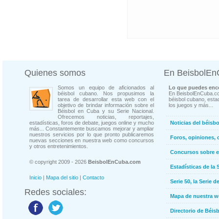
Quienes somos
En BeisbolE
Somos un equipo de aficionados al
Lo que puedes enco
béisbol cubano. Nos propusimos la
En BeisbolEnCuba.co
tarea de desarrollar esta web con el
béisbol cubano, estad
objetivo de brindar información sobre el
los juegos y más...
Béisbol en Cuba y su Serie Nacional.
Ofrecemos noticias, reportajes,
estadísticas, foros de debate, juegos online y mucho
Noticias del béisb
más... Constantemente buscamos mejorar y ampliar
nuestros servicios por lo que pronto publicaremos
Foros, opiniones, 
nuevas secciones en nuestra web como concursos
y otros entretenimientos.
Concursos sobre e
© copyright 2009 - 2026
BeisbolEnCuba.com
Estadísticas de la 
Inicio
|
Mapa del sitio
|
Contacto
Serie 50, la Serie d
Redes sociales:
Mapa de nuestra 
Directorio de Béi