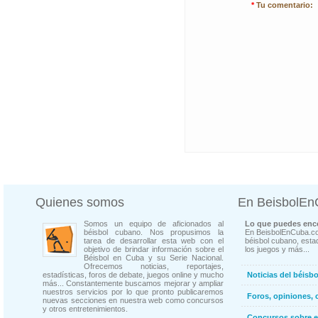
*
Tu comentario:
Quienes somos
En BeisbolE
Somos un equipo de aficionados al
Lo que puedes enco
béisbol cubano. Nos propusimos la
En BeisbolEnCuba.co
tarea de desarrollar esta web con el
béisbol cubano, estad
objetivo de brindar información sobre el
los juegos y más...
Béisbol en Cuba y su Serie Nacional.
Ofrecemos noticias, reportajes,
estadísticas, foros de debate, juegos online y mucho
Noticias del béisb
más... Constantemente buscamos mejorar y ampliar
nuestros servicios por lo que pronto publicaremos
Foros, opiniones, 
nuevas secciones en nuestra web como concursos
y otros entretenimientos.
Concursos sobre e