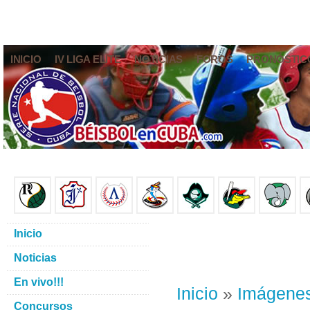
INICIO
IV LIGA ELITE
NOTICIAS
FOROS
PRONÓSTIC
Inicio
Noticias
En vivo!!!
Inicio
»
Imágene
Concursos