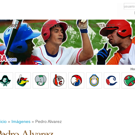
usuario
FOROS
PRONÓSTICOS
EN VIVO
CONTACTO
Ho
icio
»
Imágenes
» Pedro Alvarez
edro Alvarez