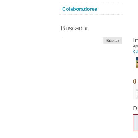
Colaboradores
Buscador
I
Ap
Cu
0
D