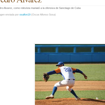
ro Alvarez, como relevista maniató a la ofensiva de Sanctiago de Cuba
agen enviada por
osalfon19
(
Oscar Alfonso Sosa
)