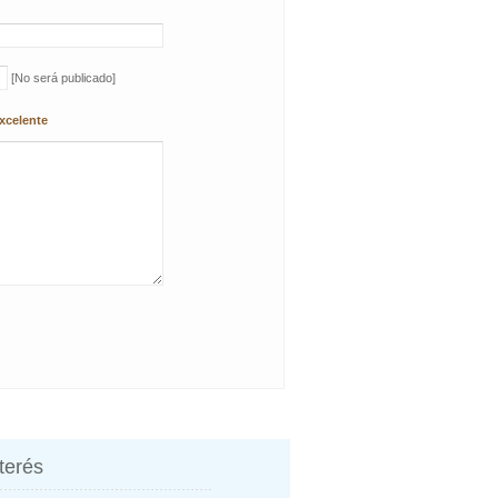
[No será publicado]
xcelente
nterés