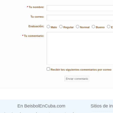
*
Tu nombre:
Tu correo:
Evaluación:
Malo
Regular
Normal
Bueno
E
*
Tu comentario:
Recibir los siguientes comentarios por correo
En BeisbolEnCuba.com
Sitios de i