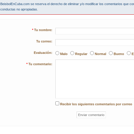
BeisbolEnCuba.com se reserva el derecho de eliminar y/o modificar los comentarios que co
conductas no apropiadas.
*
Tu nombre:
Tu correo:
Evaluación:
Malo
Regular
Normal
Bueno
E
*
Tu comentario:
Recibir los siguientes comentarios por correo