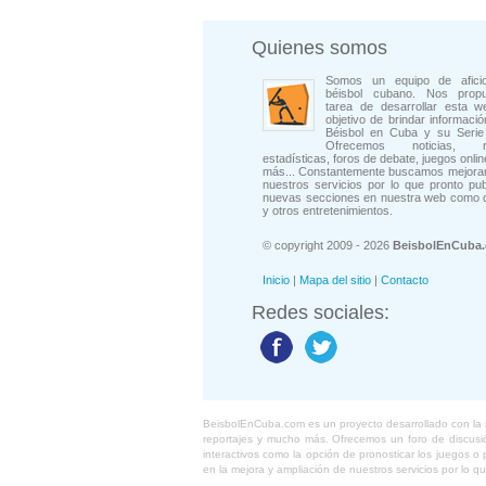
Quienes somos
Somos un equipo de afici
béisbol cubano. Nos prop
tarea de desarrollar esta w
objetivo de brindar informació
Béisbol en Cuba y su Serie 
Ofrecemos noticias, rep
estadísticas, foros de debate, juegos onli
más... Constantemente buscamos mejorar
nuestros servicios por lo que pronto pu
nuevas secciones en nuestra web como 
y otros entretenimientos.
© copyright 2009 - 2026
BeisbolEnCuba
Inicio
|
Mapa del sitio
|
Contacto
Redes sociales:
BeisbolEnCuba.com es un proyecto desarrollado con la ide
reportajes y mucho más. Ofrecemos un foro de discusión
interactivos como la opción de pronosticar los juegos 
en la mejora y ampliación de nuestros servicios por lo q