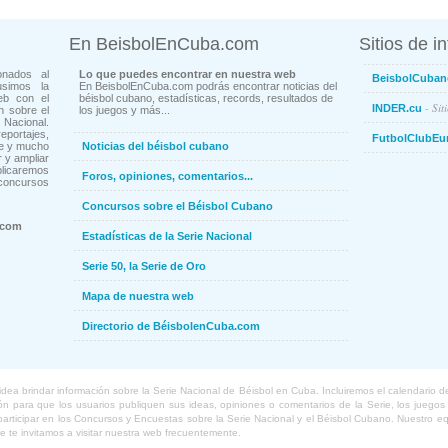
En BeisbolEnCuba.com
Sitios de i
onados al
Lo que puedes encontrar en nuestra web
BeisbolCuban
usimos la
En BeisbolEnCuba.com podrás encontrar noticias del
eb con el
béisbol cubano, estadísticas, records, resultados de
- Sit
INDER.cu
n sobre el
los juegos y más...
Nacional.
ortajes,
FutbolClubEu
ne y mucho
Noticias del béisbol cubano
 y ampliar
blicaremos
Foros, opiniones, comentarios...
concursos
Concursos sobre el Béisbol Cubano
.com
Estadísticas de la Serie Nacional
Serie 50, la Serie de Oro
Mapa de nuestra web
Directorio de BéisbolenCuba.com
a brindar información sobre la Serie Nacional de Béisbol en Cuba. Incluiremos el calendario de lo
 para que los usuarios publiquen sus ideas, opiniones o comentarios de la Serie, los juegos o
o participar en los Concursos y Encuestas sobre la Serie Nacional y el Béisbol Cubano. Nuestro 
ue te invitamos a visitar nuestra web frecuentemente.