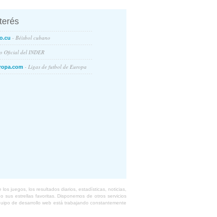
nterés
- Béisbol cubano
o.cu
io Oficial del INDER
- Ligas de futbol de Europa
ropa.com
s juegos, los resultados diarios, estadísticas, noticias,
 sus estrellas favoritas. Disponemos de otros servicios
equipo de desarrollo web está trabajando constantemente