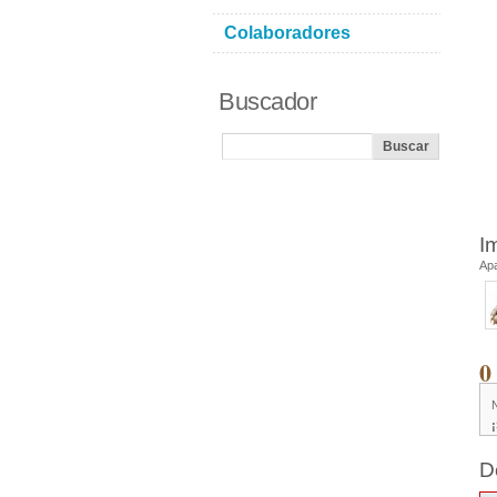
Colaboradores
Buscador
I
Ap
0
D