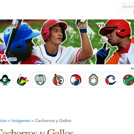
usuario
FOROS
PRONÓSTICOS
EN VIVO
CONTACTO
H
icio
»
Imágenes
» Cachorros y Gallos
achorros y Gallos