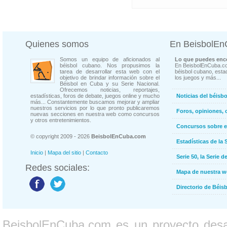
Quienes somos
En BeisbolE
Somos un equipo de aficionados al
Lo que puedes enco
béisbol cubano. Nos propusimos la
En BeisbolEnCuba.co
tarea de desarrollar esta web con el
béisbol cubano, estad
objetivo de brindar información sobre el
los juegos y más...
Béisbol en Cuba y su Serie Nacional.
Ofrecemos noticias, reportajes,
estadísticas, foros de debate, juegos online y mucho
Noticias del béisb
más... Constantemente buscamos mejorar y ampliar
nuestros servicios por lo que pronto publicaremos
Foros, opiniones, 
nuevas secciones en nuestra web como concursos
y otros entretenimientos.
Concursos sobre e
© copyright 2009 - 2026
BeisbolEnCuba.com
Estadísticas de la 
Inicio
|
Mapa del sitio
|
Contacto
Serie 50, la Serie d
Redes sociales:
Mapa de nuestra 
Directorio de Béi
BeisbolEnCuba.com es un proyecto desarr