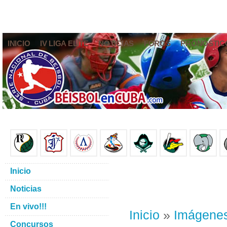
INICIO
IV LIGA ELITE
NOTICIAS
FOROS
PRONÓSTIC
Inicio
Noticias
En vivo!!!
Inicio
»
Imágene
Concursos