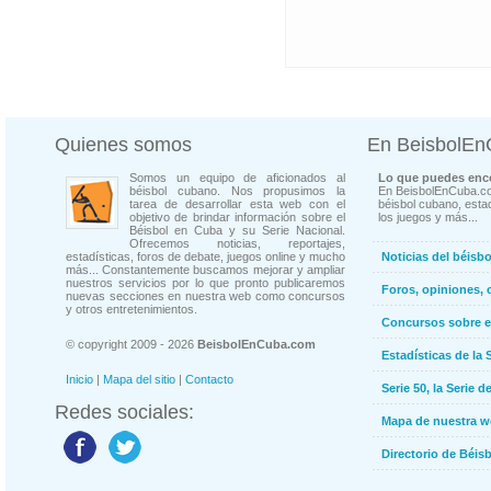
Quienes somos
En BeisbolE
Somos un equipo de aficionados al
Lo que puedes enco
béisbol cubano. Nos propusimos la
En BeisbolEnCuba.co
tarea de desarrollar esta web con el
béisbol cubano, estad
objetivo de brindar información sobre el
los juegos y más...
Béisbol en Cuba y su Serie Nacional.
Ofrecemos noticias, reportajes,
estadísticas, foros de debate, juegos online y mucho
Noticias del béisb
más... Constantemente buscamos mejorar y ampliar
nuestros servicios por lo que pronto publicaremos
Foros, opiniones, 
nuevas secciones en nuestra web como concursos
y otros entretenimientos.
Concursos sobre e
© copyright 2009 - 2026
BeisbolEnCuba.com
Estadísticas de la 
Inicio
|
Mapa del sitio
|
Contacto
Serie 50, la Serie d
Redes sociales:
Mapa de nuestra 
Directorio de Béi