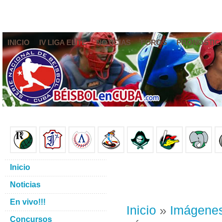
INICIO
IV LIGA ELITE
NOTICIAS
FOROS
PRONÓSTIC
Inicio
Noticias
En vivo!!!
Inicio
»
Imágene
Concursos