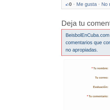
0
·
Me gusta
·
No 
Deja tu coment
BeisbolEnCuba.com s
comentarios que co
no apropiadas.
*
Tu nombre:
Tu correo:
Evaluación:
*
Tu comentario: