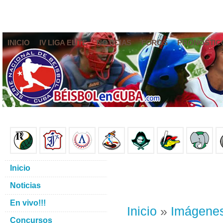
INICIO
IV LIGA ELITE
NOTICIAS
FOROS
PRONÓSTIC
Inicio
Noticias
En vivo!!!
Inicio
»
Imágene
Concursos