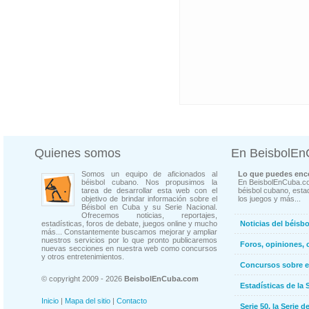
Quienes somos
En BeisbolE
Somos un equipo de aficionados al
Lo que puedes enco
béisbol cubano. Nos propusimos la
En BeisbolEnCuba.co
tarea de desarrollar esta web con el
béisbol cubano, estad
objetivo de brindar información sobre el
los juegos y más...
Béisbol en Cuba y su Serie Nacional.
Ofrecemos noticias, reportajes,
estadísticas, foros de debate, juegos online y mucho
Noticias del béisb
más... Constantemente buscamos mejorar y ampliar
nuestros servicios por lo que pronto publicaremos
Foros, opiniones, 
nuevas secciones en nuestra web como concursos
y otros entretenimientos.
Concursos sobre e
© copyright 2009 - 2026
BeisbolEnCuba.com
Estadísticas de la 
Inicio
|
Mapa del sitio
|
Contacto
Serie 50, la Serie d