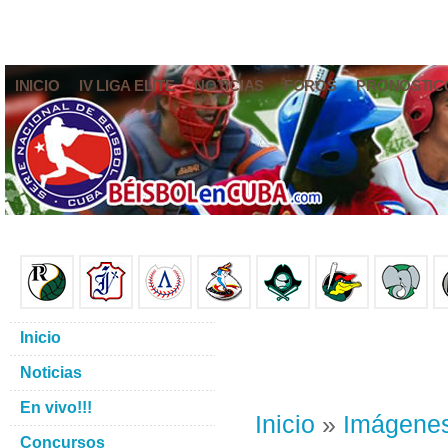
INICIO
IV LIGA ELITE
NOTICIAS
FOROS
PRONÓSTIC
Inicio
Noticias
En vivo!!!
Inicio
»
Imágene
Concursos