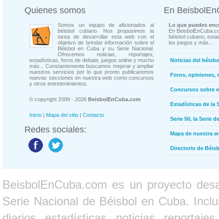
Quienes somos
En BeisbolE
Somos un equipo de aficionados al
Lo que puedes enco
béisbol cubano. Nos propusimos la
En BeisbolEnCuba.co
tarea de desarrollar esta web con el
béisbol cubano, estad
objetivo de brindar información sobre el
los juegos y más...
Béisbol en Cuba y su Serie Nacional.
Ofrecemos noticias, reportajes,
estadísticas, foros de debate, juegos online y mucho
Noticias del béisb
más... Constantemente buscamos mejorar y ampliar
nuestros servicios por lo que pronto publicaremos
Foros, opiniones, 
nuevas secciones en nuestra web como concursos
y otros entretenimientos.
Concursos sobre e
© copyright 2009 - 2026
BeisbolEnCuba.com
Estadísticas de la 
Inicio
|
Mapa del sitio
|
Contacto
Serie 50, la Serie d
Redes sociales:
Mapa de nuestra 
Directorio de Béi
BeisbolEnCuba.com es un proyecto desarr
Serie Nacional de Béisbol en Cuba. Inclui
diarios, estadísticas, noticias, report