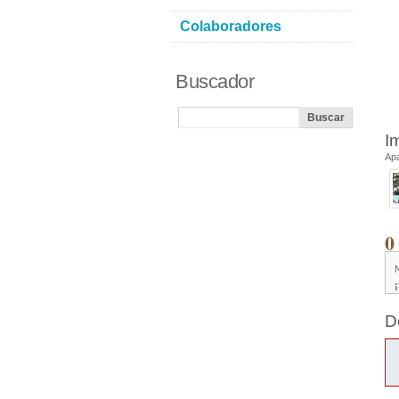
Colaboradores
Buscador
I
Ap
0
D