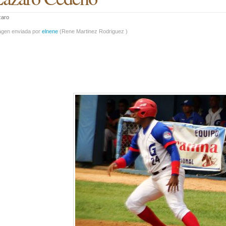
zaro
agen enviada por
elnene
(
Rene Martinez Rodriguez
)