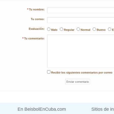
*
Tu nombre:
Tu correo:
Evaluación:
Malo
Regular
Normal
Bueno
E
*
Tu comentario:
Recibir los siguientes comentarios por correo
En BeisbolEnCuba.com
Sitios de i