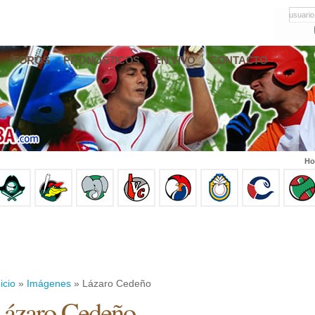
usuario
FOROS
PRONÓSTICOS
EN VIVO
CONTACTO
Ho
icio
»
Imágenes
» Lázaro Cedeño
ázaro Cedeño