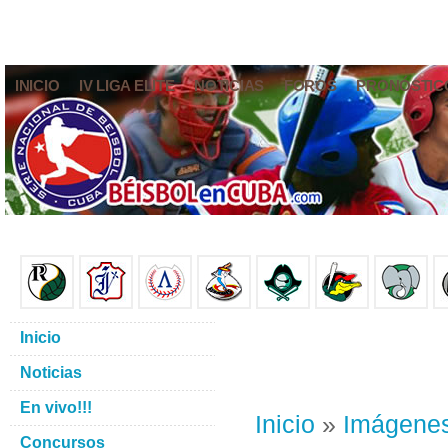
INICIO
IV LIGA ELITE
NOTICIAS
FOROS
PRONÓSTIC
Inicio
Noticias
En vivo!!!
Inicio
»
Imágene
Concursos