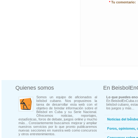
*
Tu comentario:
Quienes somos
En BeisbolE
Somos un equipo de aficionados al
Lo que puedes enco
béisbol cubano. Nos propusimos la
En BeisbolEnCuba.co
tarea de desarrollar esta web con el
béisbol cubano, estad
objetivo de brindar información sobre el
los juegos y más...
Béisbol en Cuba y su Serie Nacional.
Ofrecemos noticias, reportajes,
estadísticas, foros de debate, juegos online y mucho
Noticias del béisb
más... Constantemente buscamos mejorar y ampliar
nuestros servicios por lo que pronto publicaremos
Foros, opiniones, 
nuevas secciones en nuestra web como concursos
y otros entretenimientos.
Concursos sobre e