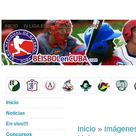
INICIO
IV LIGA ELITE
NOTICIAS
FOROS
PRONÓSTIC
Inicio
Noticias
En vivo!!!
Inicio
»
Imágene
Concursos