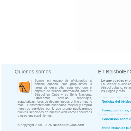
Quienes somos
En BeisbolE
Somos un equipo de aficionados al
Lo que puedes enco
béisbol cubano. Nos propusimos la
En BeisbolEnCuba.co
tarea de desarrollar esta web con el
béisbol cubano, estad
objetivo de brindar información sobre el
los juegos y más...
Béisbol en Cuba y su Serie Nacional.
Ofrecemos noticias, reportajes,
estadísticas, foros de debate, juegos online y mucho
Noticias del béisb
más... Constantemente buscamos mejorar y ampliar
nuestros servicios por lo que pronto publicaremos
Foros, opiniones, 
nuevas secciones en nuestra web como concursos
y otros entretenimientos.
Concursos sobre e
© copyright 2009 - 2026
BeisbolEnCuba.com
Estadísticas de la 