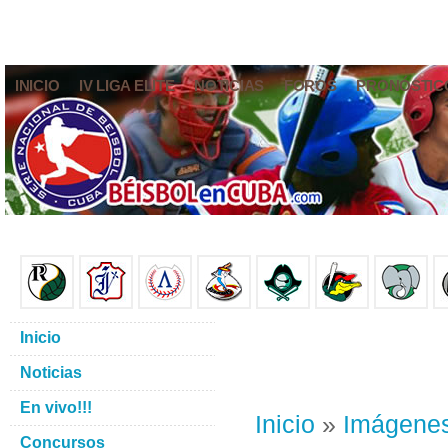
INICIO
IV LIGA ELITE
NOTICIAS
FOROS
PRONÓSTIC
Inicio
Noticias
En vivo!!!
Inicio
»
Imágene
Concursos