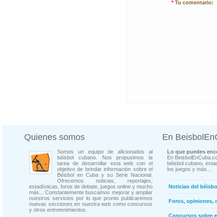
*
Tu comentario:
Quienes somos
En BeisbolE
Somos un equipo de aficionados al
Lo que puedes enco
béisbol cubano. Nos propusimos la
En BeisbolEnCuba.co
tarea de desarrollar esta web con el
béisbol cubano, estad
objetivo de brindar información sobre el
los juegos y más...
Béisbol en Cuba y su Serie Nacional.
Ofrecemos noticias, reportajes,
estadísticas, foros de debate, juegos online y mucho
Noticias del béisb
más... Constantemente buscamos mejorar y ampliar
nuestros servicios por lo que pronto publicaremos
Foros, opiniones, 
nuevas secciones en nuestra web como concursos
y otros entretenimientos.
Concursos sobre e