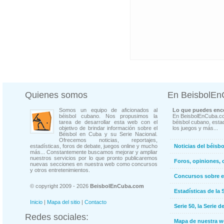
Quienes somos
En BeisbolE
Somos un equipo de aficionados al
Lo que puedes enco
béisbol cubano. Nos propusimos la
En BeisbolEnCuba.co
tarea de desarrollar esta web con el
béisbol cubano, estad
objetivo de brindar información sobre el
los juegos y más...
Béisbol en Cuba y su Serie Nacional.
Ofrecemos noticias, reportajes,
estadísticas, foros de debate, juegos online y mucho
Noticias del béisb
más... Constantemente buscamos mejorar y ampliar
nuestros servicios por lo que pronto publicaremos
Foros, opiniones, 
nuevas secciones en nuestra web como concursos
y otros entretenimientos.
Concursos sobre e
© copyright 2009 - 2026
BeisbolEnCuba.com
Estadísticas de la 
Inicio
|
Mapa del sitio
|
Contacto
Serie 50, la Serie d
Redes sociales:
Mapa de nuestra 