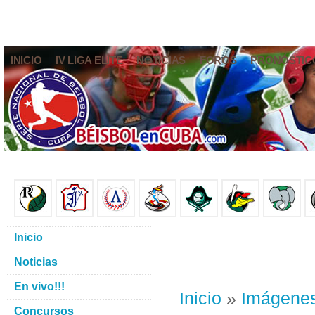
INICIO
IV LIGA ELITE
NOTICIAS
FOROS
PRONÓSTIC
Inicio
Noticias
En vivo!!!
Inicio
»
Imágene
Concursos