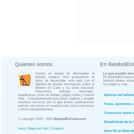
Quienes somos
En BeisbolE
Somos un equipo de aficionados al
Lo que puedes enco
béisbol cubano. Nos propusimos la
En BeisbolEnCuba.co
tarea de desarrollar esta web con el
béisbol cubano, estad
objetivo de brindar información sobre el
los juegos y más...
Béisbol en Cuba y su Serie Nacional.
Ofrecemos noticias, reportajes,
estadísticas, foros de debate, juegos online y mucho
Noticias del béisb
más... Constantemente buscamos mejorar y ampliar
nuestros servicios por lo que pronto publicaremos
Foros, opiniones, 
nuevas secciones en nuestra web como concursos
y otros entretenimientos.
Concursos sobre e
© copyright 2009 - 2026
BeisbolEnCuba.com
Estadísticas de la 
Inicio
|
Mapa del sitio
|
Contacto
Serie 50, la Serie d