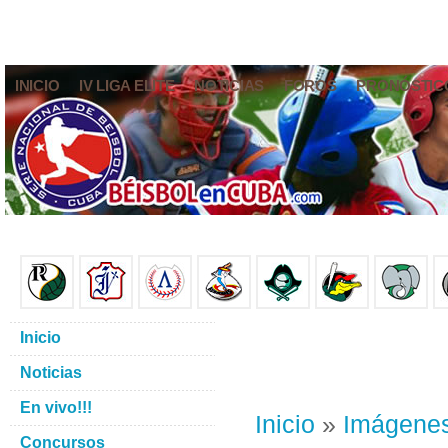
INICIO
IV LIGA ELITE
NOTICIAS
FOROS
PRONÓSTIC
Inicio
Noticias
En vivo!!!
Inicio
»
Imágene
Concursos