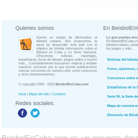
Quienes somos
En BeisbolE
Somos un equipo de aficionados al
Lo que puedes enco
béisbol cubano. Nos propusimos la
En BeisbolEnCuba.co
tarea de desarrollar esta web con el
béisbol cubano, estad
objetivo de brindar información sobre el
los juegos y más...
Béisbol en Cuba y su Serie Nacional.
Ofrecemos noticias, reportajes,
estadísticas, foros de debate, juegos online y mucho
Noticias del béisb
más... Constantemente buscamos mejorar y ampliar
nuestros servicios por lo que pronto publicaremos
Foros, opiniones, 
nuevas secciones en nuestra web como concursos
y otros entretenimientos.
Concursos sobre e
© copyright 2009 - 2026
BeisbolEnCuba.com
Estadísticas de la 
Inicio
|
Mapa del sitio
|
Contacto
Serie 50, la Serie d
Redes sociales:
Mapa de nuestra 
Directorio de Béi
BeisbolEnCuba.com es un proyecto desarr