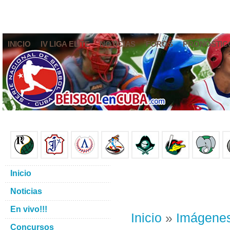
INICIO
IV LIGA ELITE
NOTICIAS
FOROS
PRONÓSTIC
Inicio
Noticias
En vivo!!!
Inicio
»
Imágene
Concursos