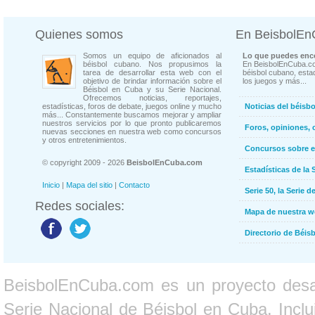
Quienes somos
En BeisbolE
Somos un equipo de aficionados al
Lo que puedes enco
béisbol cubano. Nos propusimos la
En BeisbolEnCuba.co
tarea de desarrollar esta web con el
béisbol cubano, estad
objetivo de brindar información sobre el
los juegos y más...
Béisbol en Cuba y su Serie Nacional.
Ofrecemos noticias, reportajes,
estadísticas, foros de debate, juegos online y mucho
Noticias del béisb
más... Constantemente buscamos mejorar y ampliar
nuestros servicios por lo que pronto publicaremos
Foros, opiniones, 
nuevas secciones en nuestra web como concursos
y otros entretenimientos.
Concursos sobre e
© copyright 2009 - 2026
BeisbolEnCuba.com
Estadísticas de la 
Inicio
|
Mapa del sitio
|
Contacto
Serie 50, la Serie d
Redes sociales:
Mapa de nuestra 
Directorio de Béi
BeisbolEnCuba.com es un proyecto desarr
Serie Nacional de Béisbol en Cuba. Inclui