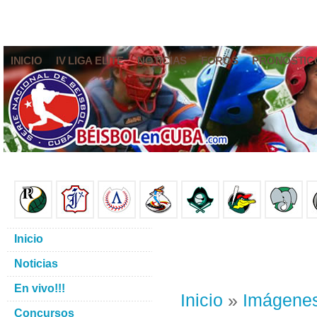
INICIO
IV LIGA ELITE
NOTICIAS
FOROS
PRONÓSTIC
Inicio
Noticias
En vivo!!!
Inicio
»
Imágene
Concursos