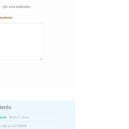
[No será publicado]
xcelente
nterés
- Béisbol cubano
o.cu
io Oficial del INDER