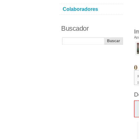
Colaboradores
Buscador
I
Ap
0
D