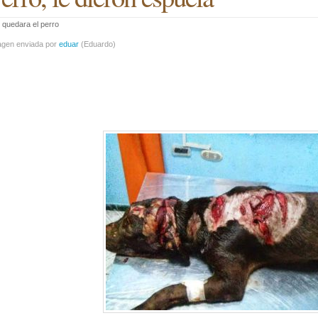
 quedara el perro
agen enviada por
eduar
(
Eduardo
)