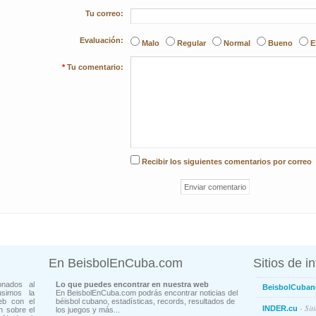
Tu correo:
Evaluación:
Malo
Regular
Normal
Bueno
E
*
Tu comentario:
Recibir los siguientes comentarios por correo
En BeisbolEnCuba.com
Sitios de i
onados al
Lo que puedes encontrar en nuestra web
BeisbolCuban
usimos la
En BeisbolEnCuba.com podrás encontrar noticias del
eb con el
béisbol cubano, estadísticas, records, resultados de
- Sit
INDER.cu
n sobre el
los juegos y más...