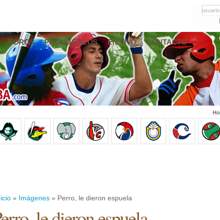
usuario
FOROS
PRONÓSTICOS
EN VIVO
CONTACTO
Ho
icio
»
Imágenes
» Perro, le dieron espuela
erro, le dieron espuela