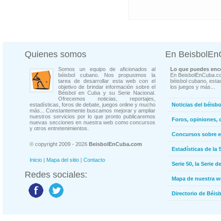
Quienes somos
En BeisbolE
Somos un equipo de aficionados al
Lo que puedes enco
béisbol cubano. Nos propusimos la
En BeisbolEnCuba.co
tarea de desarrollar esta web con el
béisbol cubano, estad
objetivo de brindar información sobre el
los juegos y más...
Béisbol en Cuba y su Serie Nacional.
Ofrecemos noticias, reportajes,
estadísticas, foros de debate, juegos online y mucho
Noticias del béisb
más... Constantemente buscamos mejorar y ampliar
nuestros servicios por lo que pronto publicaremos
Foros, opiniones, 
nuevas secciones en nuestra web como concursos
y otros entretenimientos.
Concursos sobre e
© copyright 2009 - 2026
BeisbolEnCuba.com
Estadísticas de la 
Inicio
|
Mapa del sitio
|
Contacto
Serie 50, la Serie d
Redes sociales:
Mapa de nuestra 
Directorio de Béi