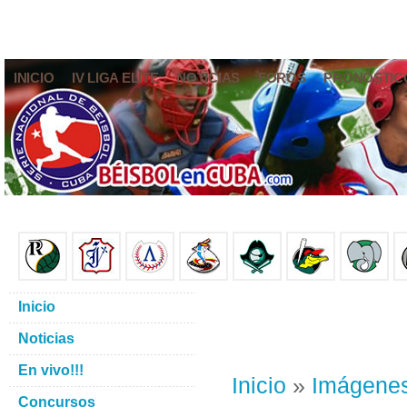
INICIO
IV LIGA ELITE
NOTICIAS
FOROS
PRONÓSTIC
Inicio
Noticias
En vivo!!!
Inicio
»
Imágene
Concursos