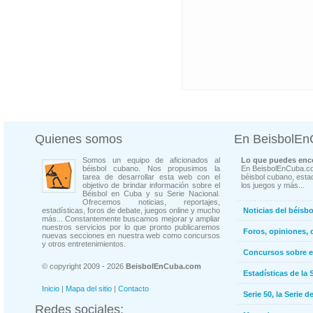
Quienes somos
En BeisbolE
Somos un equipo de aficionados al
Lo que puedes enco
béisbol cubano. Nos propusimos la
En BeisbolEnCuba.co
tarea de desarrollar esta web con el
béisbol cubano, estad
objetivo de brindar información sobre el
los juegos y más...
Béisbol en Cuba y su Serie Nacional.
Ofrecemos noticias, reportajes,
estadísticas, foros de debate, juegos online y mucho
Noticias del béisb
más... Constantemente buscamos mejorar y ampliar
nuestros servicios por lo que pronto publicaremos
Foros, opiniones, 
nuevas secciones en nuestra web como concursos
y otros entretenimientos.
Concursos sobre e
© copyright 2009 - 2026
BeisbolEnCuba.com
Estadísticas de la 
Inicio
|
Mapa del sitio
|
Contacto
Serie 50, la Serie d
Redes sociales: