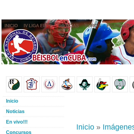
INICIO
IV LIGA ELITE
NOTICIAS
FOROS
PRONÓSTIC
Inicio
Noticias
En vivo!!!
Inicio
»
Imágene
Concursos