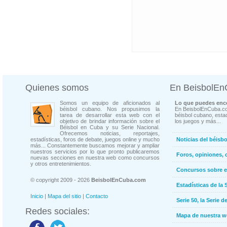
Quienes somos
En BeisbolE
Somos un equipo de aficionados al
Lo que puedes enco
béisbol cubano. Nos propusimos la
En BeisbolEnCuba.co
tarea de desarrollar esta web con el
béisbol cubano, estad
objetivo de brindar información sobre el
los juegos y más...
Béisbol en Cuba y su Serie Nacional.
Ofrecemos noticias, reportajes,
estadísticas, foros de debate, juegos online y mucho
Noticias del béisb
más... Constantemente buscamos mejorar y ampliar
nuestros servicios por lo que pronto publicaremos
Foros, opiniones, 
nuevas secciones en nuestra web como concursos
y otros entretenimientos.
Concursos sobre e
© copyright 2009 - 2026
BeisbolEnCuba.com
Estadísticas de la 
Inicio
|
Mapa del sitio
|
Contacto
Serie 50, la Serie d
Redes sociales:
Mapa de nuestra 