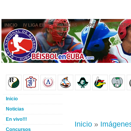
INICIO
IV LIGA ELITE
NOTICIAS
FOROS
PRONÓSTIC
Inicio
Noticias
En vivo!!!
Inicio
»
Imágene
Concursos