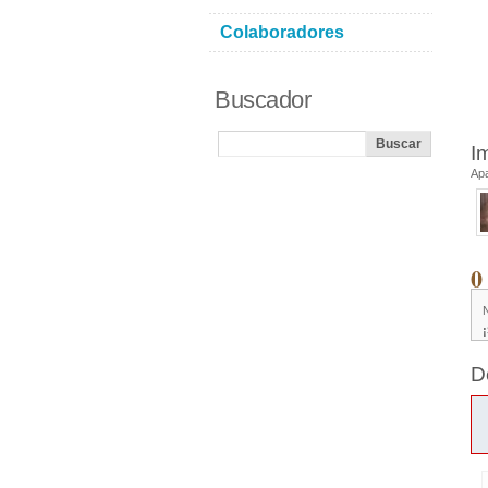
Colaboradores
Buscador
I
Ap
0
D