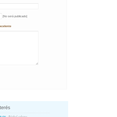
[No será publicado]
xcelente
nterés
- Béisbol cubano
o.cu