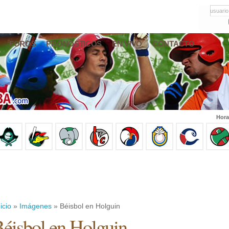
usuario
FOROS
PRONÓSTICOS
EN VIVO
CONTACTO
Hora
icio
»
Imágenes
» Béisbol en Holguin
éisbol en Holguin