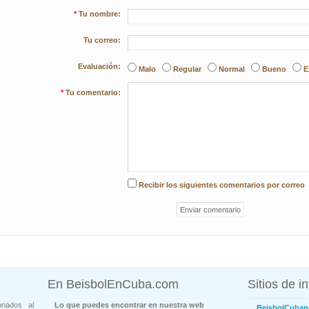
*
Tu nombre:
Tu correo:
Evaluación:
Malo
Regular
Normal
Bueno
E
*
Tu comentario:
Recibir los siguientes comentarios por correo
En BeisbolEnCuba.com
Sitios de i
onados al
Lo que puedes encontrar en nuestra web
BeisbolCuban