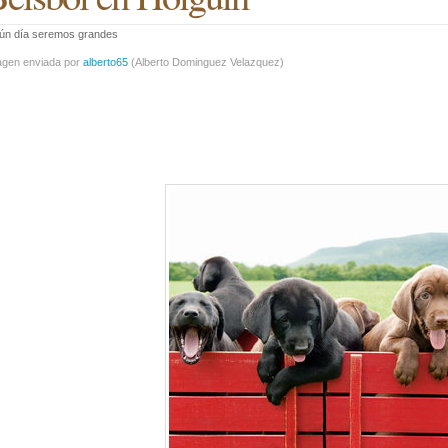
gún día seremos grandes
agen enviada por
alberto65
(
Alberto Dominguez Velazquez
)