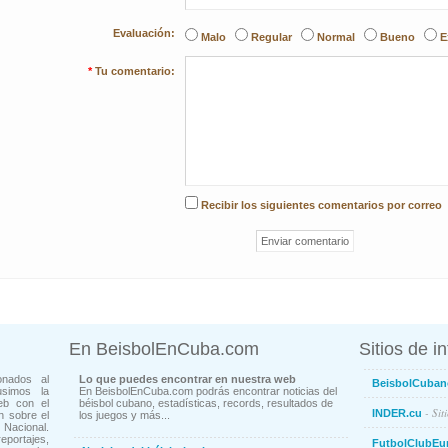
Evaluación:
Malo
Regular
Normal
Bueno
E
*
Tu comentario:
Recibir los siguientes comentarios por correo
En BeisbolEnCuba.com
Sitios de i
onados al
Lo que puedes encontrar en nuestra web
BeisbolCuban
usimos la
En BeisbolEnCuba.com podrás encontrar noticias del
eb con el
béisbol cubano, estadísticas, records, resultados de
- Sit
INDER.cu
n sobre el
los juegos y más...
Nacional.
ortajes,
FutbolClubEu