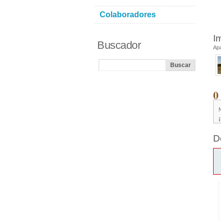
Colaboradores
I
Buscador
Ap
0
D