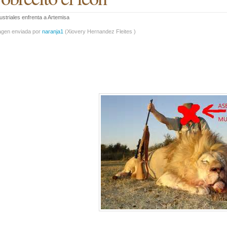
ustriales enfrenta a Artemisa
agen enviada por
naranja1
(
Xiovery Hernandez Fleites
)