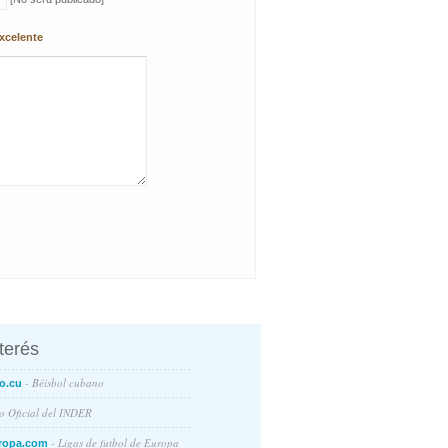
xcelente
nterés
- Béisbol cubano
o.cu
io Oficial del INDER
- Ligas de futbol de Europa
ropa.com