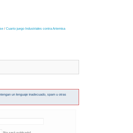
se
/
Cuarto juego Industriales contra Artemisa
ntengan un lenguaje inadecuado, spam u otras
[No será publicado]