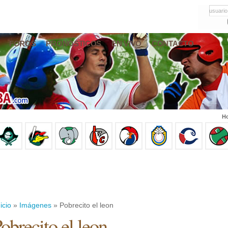
usuario
FOROS
PRONÓSTICOS
EN VIVO
CONTACTO
Ho
icio
»
Imágenes
» Pobrecito el leon
obrecito el leon