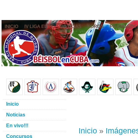
INICIO
IV LIGA ELITE
NOTICIAS
FOROS
PRONÓSTIC
Inicio
Noticias
En vivo!!!
Inicio
»
Imágene
Concursos