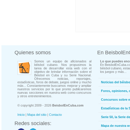
Quienes somos
En BeisbolE
Somos un equipo de aficionados al
Lo que puedes enco
béisbol cubano. Nos propusimos la
En BeisbolEnCuba.co
tarea de desarrollar esta web con el
béisbol cubano, estad
objetivo de brindar información sobre el
los juegos y más...
Béisbol en Cuba y su Serie Nacional.
Ofrecemos noticias, reportajes,
estadísticas, foros de debate, juegos online y mucho
Noticias del béisb
más... Constantemente buscamos mejorar y ampliar
nuestros servicios por lo que pronto publicaremos
Foros, opiniones, 
nuevas secciones en nuestra web como concursos
y otros entretenimientos.
Concursos sobre e
© copyright 2009 - 2026
BeisbolEnCuba.com
Estadísticas de la 
Inicio
|
Mapa del sitio
|
Contacto
Serie 50, la Serie d
Redes sociales:
Mapa de nuestra 