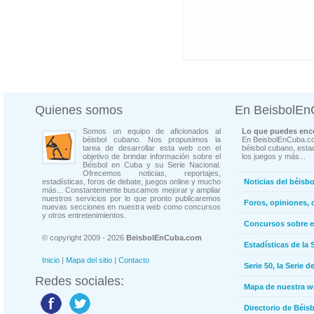
Quienes somos
En BeisbolE
Somos un equipo de aficionados al
Lo que puedes enco
béisbol cubano. Nos propusimos la
En BeisbolEnCuba.co
tarea de desarrollar esta web con el
béisbol cubano, estad
objetivo de brindar información sobre el
los juegos y más...
Béisbol en Cuba y su Serie Nacional.
Ofrecemos noticias, reportajes,
estadísticas, foros de debate, juegos online y mucho
Noticias del béisb
más... Constantemente buscamos mejorar y ampliar
nuestros servicios por lo que pronto publicaremos
Foros, opiniones, 
nuevas secciones en nuestra web como concursos
y otros entretenimientos.
Concursos sobre e
© copyright 2009 - 2026
BeisbolEnCuba.com
Estadísticas de la 
Inicio
|
Mapa del sitio
|
Contacto
Serie 50, la Serie d
Redes sociales:
Mapa de nuestra 
Directorio de Béi