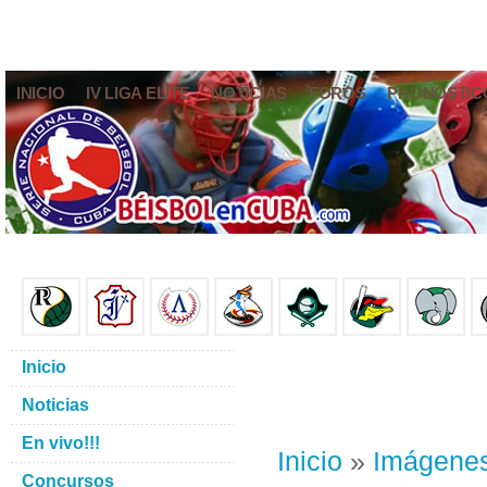
INICIO
IV LIGA ELITE
NOTICIAS
FOROS
PRONÓSTIC
Inicio
Noticias
En vivo!!!
Inicio
»
Imágene
Concursos