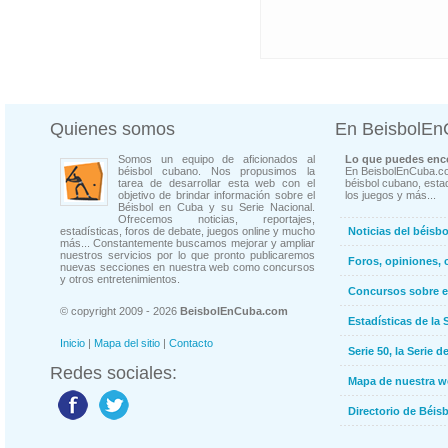
Quienes somos
En BeisbolE
Somos un equipo de aficionados al
Lo que puedes enco
béisbol cubano. Nos propusimos la
En BeisbolEnCuba.co
tarea de desarrollar esta web con el
béisbol cubano, estad
objetivo de brindar información sobre el
los juegos y más...
Béisbol en Cuba y su Serie Nacional.
Ofrecemos noticias, reportajes,
estadísticas, foros de debate, juegos online y mucho
Noticias del béisb
más... Constantemente buscamos mejorar y ampliar
nuestros servicios por lo que pronto publicaremos
Foros, opiniones, 
nuevas secciones en nuestra web como concursos
y otros entretenimientos.
Concursos sobre e
© copyright 2009 - 2026
BeisbolEnCuba.com
Estadísticas de la 
Inicio
|
Mapa del sitio
|
Contacto
Serie 50, la Serie d
Redes sociales:
Mapa de nuestra 
Directorio de Béi