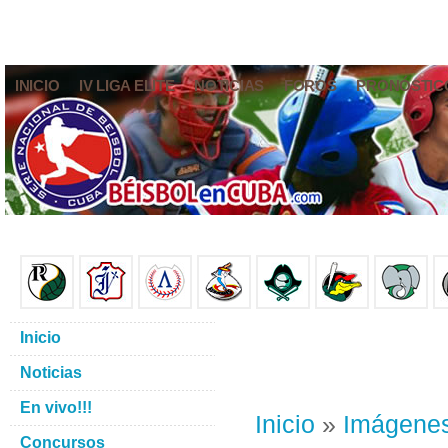
INICIO
IV LIGA ELITE
NOTICIAS
FOROS
PRONÓSTIC
Inicio
Noticias
En vivo!!!
Inicio
»
Imágene
Concursos