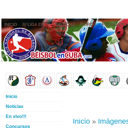
INICIO
IV LIGA ELITE
NOTICIAS
FOROS
PRONÓSTIC
Inicio
Noticias
En vivo!!!
Inicio
»
Imágene
Concursos