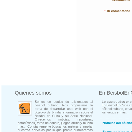
*
Tu comentario:
Quienes somos
En BeisbolE
Somos un equipo de aficionados al
Lo que puedes enco
béisbol cubano. Nos propusimos la
En BeisbolEnCuba.co
tarea de desarrollar esta web con el
béisbol cubano, estad
objetivo de brindar información sobre el
los juegos y más...
Béisbol en Cuba y su Serie Nacional.
Ofrecemos noticias, reportajes,
estadísticas, foros de debate, juegos online y mucho
Noticias del béisb
más... Constantemente buscamos mejorar y ampliar
nuestros servicios por lo que pronto publicaremos
Foros, opiniones, 