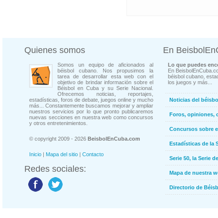
Quienes somos
En BeisbolE
Somos un equipo de aficionados al
Lo que puedes enco
béisbol cubano. Nos propusimos la
En BeisbolEnCuba.co
tarea de desarrollar esta web con el
béisbol cubano, estad
objetivo de brindar información sobre el
los juegos y más...
Béisbol en Cuba y su Serie Nacional.
Ofrecemos noticias, reportajes,
estadísticas, foros de debate, juegos online y mucho
Noticias del béisb
más... Constantemente buscamos mejorar y ampliar
nuestros servicios por lo que pronto publicaremos
Foros, opiniones, 
nuevas secciones en nuestra web como concursos
y otros entretenimientos.
Concursos sobre e
© copyright 2009 - 2026
BeisbolEnCuba.com
Estadísticas de la 
Inicio
|
Mapa del sitio
|
Contacto
Serie 50, la Serie d
Redes sociales:
Mapa de nuestra 
Directorio de Béi