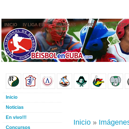
INICIO
IV LIGA ELITE
NOTICIAS
FOROS
PRONÓSTIC
Inicio
Noticias
En vivo!!!
Inicio
»
Imágene
Concursos