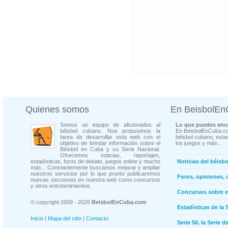
Quienes somos
En BeisbolE
Somos un equipo de aficionados al
Lo que puedes enco
béisbol cubano. Nos propusimos la
En BeisbolEnCuba.co
tarea de desarrollar esta web con el
béisbol cubano, estad
objetivo de brindar información sobre el
los juegos y más...
Béisbol en Cuba y su Serie Nacional.
Ofrecemos noticias, reportajes,
estadísticas, foros de debate, juegos online y mucho
Noticias del béisb
más... Constantemente buscamos mejorar y ampliar
nuestros servicios por lo que pronto publicaremos
Foros, opiniones, 
nuevas secciones en nuestra web como concursos
y otros entretenimientos.
Concursos sobre e
© copyright 2009 - 2026
BeisbolEnCuba.com
Estadísticas de la 
Inicio
|
Mapa del sitio
|
Contacto
Serie 50, la Serie d