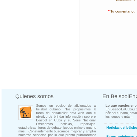
*
Tu comentario:
Quienes somos
En BeisbolE
Somos un equipo de aficionados al
Lo que puedes enco
béisbol cubano. Nos propusimos la
En BeisbolEnCuba.co
tarea de desarrollar esta web con el
béisbol cubano, estad
objetivo de brindar información sobre el
los juegos y más...
Béisbol en Cuba y su Serie Nacional.
Ofrecemos noticias, reportajes,
estadísticas, foros de debate, juegos online y mucho
Noticias del béisb
más... Constantemente buscamos mejorar y ampliar
nuestros servicios por lo que pronto publicaremos
Foros, opiniones, 