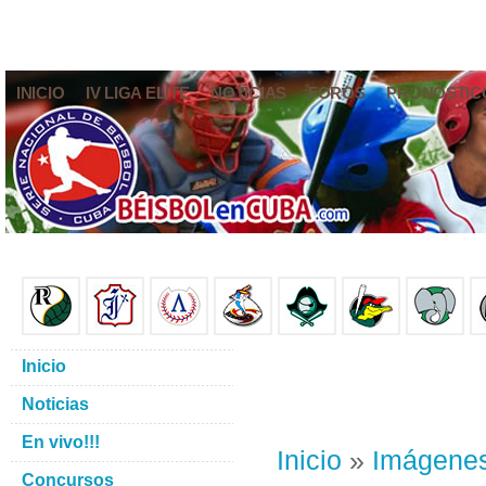
INICIO
IV LIGA ELITE
NOTICIAS
FOROS
PRONÓSTIC
Inicio
Noticias
En vivo!!!
Inicio
»
Imágene
Concursos