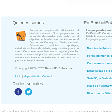
Quienes somos
En BeisbolE
Somos un equipo de aficionados al
Lo que puedes enco
béisbol cubano. Nos propusimos la
En BeisbolEnCuba.co
tarea de desarrollar esta web con el
béisbol cubano, estad
objetivo de brindar información sobre el
los juegos y más...
Béisbol en Cuba y su Serie Nacional.
Ofrecemos noticias, reportajes,
estadísticas, foros de debate, juegos online y mucho
Noticias del béisb
más... Constantemente buscamos mejorar y ampliar
nuestros servicios por lo que pronto publicaremos
Foros, opiniones, 
nuevas secciones en nuestra web como concursos
y otros entretenimientos.
Concursos sobre e
© copyright 2009 - 2026
BeisbolEnCuba.com
Estadísticas de la 
Inicio
|
Mapa del sitio
|
Contacto
Serie 50, la Serie d
Redes sociales:
Mapa de nuestra 
Directorio de Béi
BeisbolEnCuba.com es un proyecto desarr