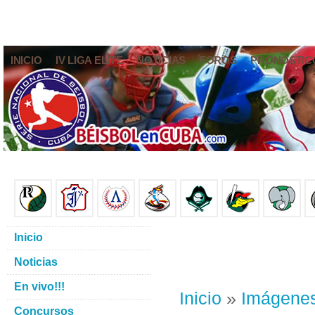
INICIO
IV LIGA ELITE
NOTICIAS
FOROS
PRONÓSTIC
Inicio
Noticias
En vivo!!!
Inicio
»
Imágene
Concursos