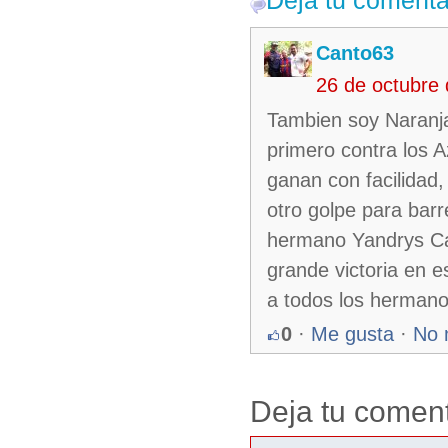
Deja tu comenta
Canto63
26 de octubre
Tambien soy Naranja
primero contra los A
ganan con facilidad,
otro golpe para barr
hermano Yandrys Can
grande victoria en 
a todos los hermano
0
·
Me gusta
·
No 
Deja tu coment