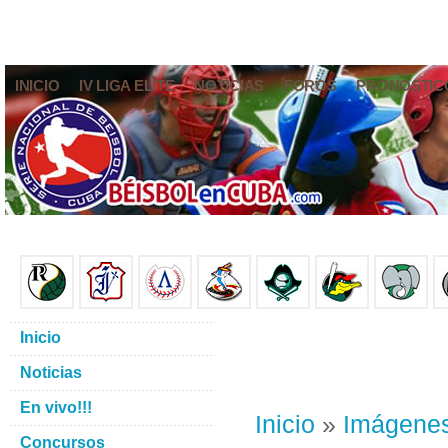
INICIO
IV LIGA ELITE
NOTICIAS
FOROS
PRONÓSTIC
Inicio
Noticias
En vivo!!!
Inicio
»
Imágene
Concursos