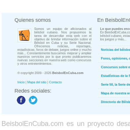
Quienes somos
En BeisbolE
Somos un equipo de aficionados al
Lo que puedes enco
béisbol cubano. Nos propusimos la
En BeisbolEnCuba.co
tarea de desarrollar esta web con el
béisbol cubano, estad
objetivo de brindar información sobre el
los juegos y más...
Béisbol en Cuba y su Serie Nacional.
Ofrecemos noticias, reportajes,
estadísticas, foros de debate, juegos online y mucho
Noticias del béisb
más... Constantemente buscamos mejorar y ampliar
nuestros servicios por lo que pronto publicaremos
Foros, opiniones, 
nuevas secciones en nuestra web como concursos
y otros entretenimientos.
Concursos sobre e
© copyright 2009 - 2026
BeisbolEnCuba.com
Estadísticas de la 
Inicio
|
Mapa del sitio
|
Contacto
Serie 50, la Serie d
Redes sociales:
Mapa de nuestra 
Directorio de Béi
BeisbolEnCuba.com es un proyecto desarr