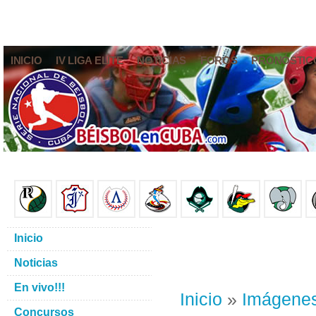
INICIO
IV LIGA ELITE
NOTICIAS
FOROS
PRONÓSTIC
Inicio
Noticias
En vivo!!!
Inicio
»
Imágene
Concursos