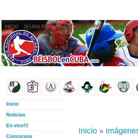
INICIO
IV LIGA ELITE
NOTICIAS
FOROS
PRONÓSTIC
Inicio
Noticias
En vivo!!!
Inicio
»
Imágene
Concursos