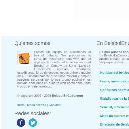
Quienes somos
En BeisbolE
Somos un equipo de aficionados al
Lo que puedes enco
béisbol cubano. Nos propusimos la
En BeisbolEnCuba.co
tarea de desarrollar esta web con el
béisbol cubano, estad
objetivo de brindar información sobre el
los juegos y más...
Béisbol en Cuba y su Serie Nacional.
Ofrecemos noticias, reportajes,
estadísticas, foros de debate, juegos online y mucho
Noticias del béisb
más... Constantemente buscamos mejorar y ampliar
nuestros servicios por lo que pronto publicaremos
Foros, opiniones, 
nuevas secciones en nuestra web como concursos
y otros entretenimientos.
Concursos sobre e
© copyright 2009 - 2026
BeisbolEnCuba.com
Estadísticas de la 
Inicio
|
Mapa del sitio
|
Contacto
Serie 50, la Serie d
Redes sociales:
Mapa de nuestra 
Directorio de Béi