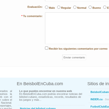
Evaluación:
Malo
Regular
Normal
Bueno
E
*
Tu comentario:
Recibir los siguientes comentarios por correo
En BeisbolEnCuba.com
Sitios de i
onados al
Lo que puedes encontrar en nuestra web
BeisbolCuban
usimos la
En BeisbolEnCuba.com podrás encontrar noticias del
eb con el
béisbol cubano, estadísticas, records, resultados de
- Sit
INDER.cu
n sobre el
los juegos y más...
Nacional.
ortajes,
FutbolClubEu
ne y mucho
Noticias del béisbol cubano