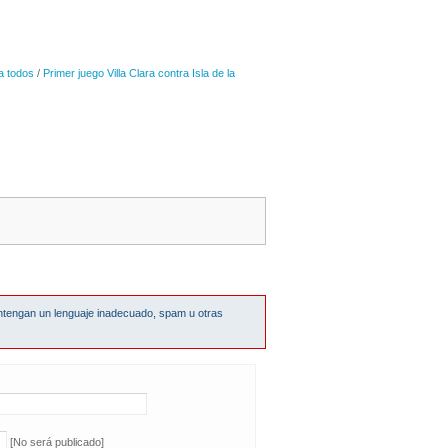
a todos
/
Primer juego Villa Clara contra Isla de la
ntengan un lenguaje inadecuado, spam u otras
[No será publicado]