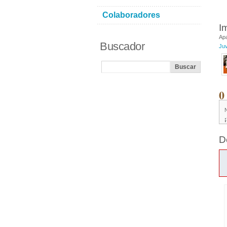
Colaboradores
I
Ap
Buscador
Ju
0
D