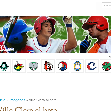
usuario
FOROS
PRONÓSTICOS
EN VIVO
CONTACTO
H
icio
»
Imágenes
» Villa Clara al bate
illa Clara al bate