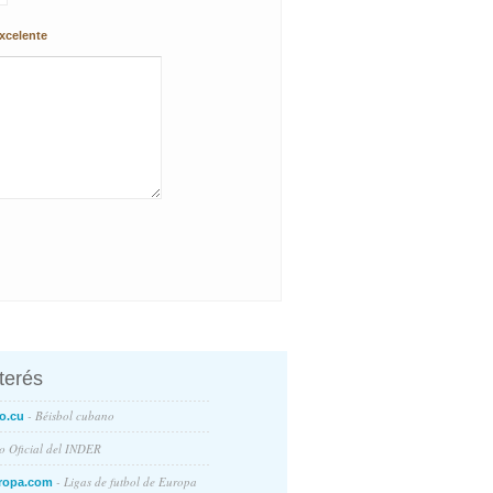
xcelente
nterés
- Béisbol cubano
o.cu
io Oficial del INDER
- Ligas de futbol de Europa
ropa.com