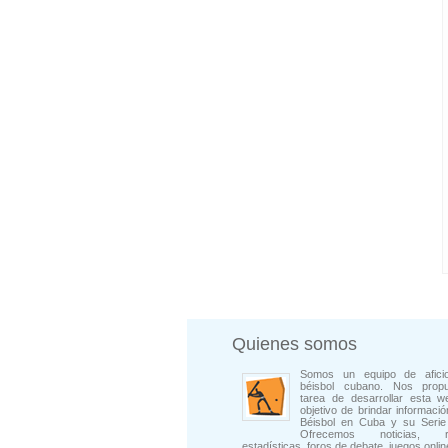
Quienes somos
Somos un equipo de afici
béisbol cubano. Nos prop
tarea de desarrollar esta w
objetivo de brindar informació
Béisbol en Cuba y su Serie 
Ofrecemos noticias, rep
estadísticas, foros de debate, juegos onli