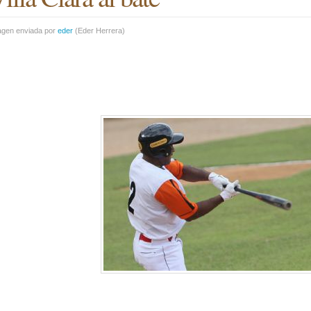
agen enviada por
eder
(
Eder Herrera
)