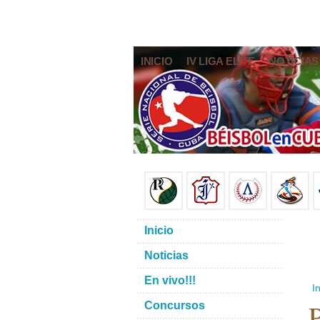
INICIO
IV LIGA ELITE
NOTICIAS
Inicio
Noticias
En vivo!!!
In
Concursos