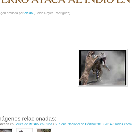
agen enviada por
elcido
(
Elcido Reyes Rodriguez
)
mágenes relacionadas:
arecen en
Series de Béisbol en Cuba
/
53 Serie Nacional de Béisbol 2013-2014
/
Todos contr