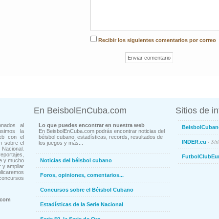
Recibir los siguientes comentarios por correo
En BeisbolEnCuba.com
Sitios de i
onados al
Lo que puedes encontrar en nuestra web
BeisbolCuban
usimos la
En BeisbolEnCuba.com podrás encontrar noticias del
eb con el
béisbol cubano, estadísticas, records, resultados de
- Sit
INDER.cu
n sobre el
los juegos y más...
Nacional.
ortajes,
FutbolClubEu
ne y mucho
Noticias del béisbol cubano
 y ampliar
blicaremos
Foros, opiniones, comentarios...
concursos
Concursos sobre el Béisbol Cubano
.com
Estadísticas de la Serie Nacional