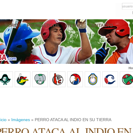
usuario
FOROS
PRONÓSTICOS
EN VIVO
CONTACTO
Ho
icio
»
Imágenes
» PERRO ATACA AL INDIO EN SU TIERRA
PERRO ATACA AL INDIO EN