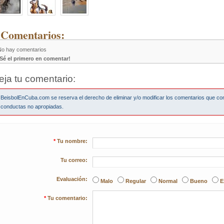
 Comentarios:
No hay comentarios
¡Sé el primero en comentar!
eja tu comentario:
BeisbolEnCuba.com se reserva el derecho de eliminar y/o modificar los comentarios que co
conductas no apropiadas.
*
Tu nombre:
Tu correo:
Evaluación:
Malo
Regular
Normal
Bueno
E
*
Tu comentario: