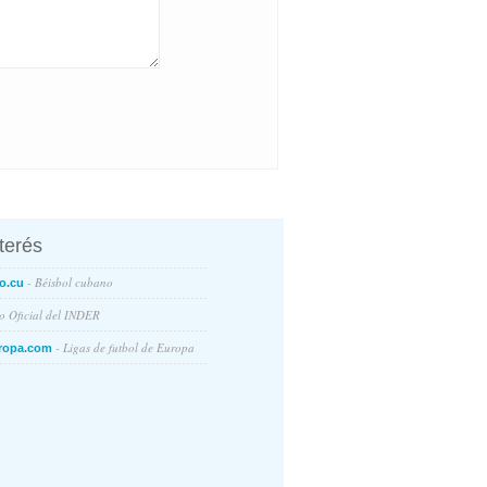
nterés
- Béisbol cubano
o.cu
io Oficial del INDER
- Ligas de futbol de Europa
ropa.com