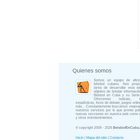
Quienes somos
Somos un equipo de afici
béisbol cubano. Nos prop
tarea de desarrollar esta w
objetivo de brindar informació
Béisbol en Cuba y su Serie 
Ofrecemos noticias, rep
estadísticas, foros de debate, juegos onli
más... Constantemente buscamos mejorar
nuestros servicios por lo que pronto pu
nuevas secciones en nuestra web como 
y otros entretenimientos.
© copyright 2009 - 2026
BeisbolEnCuba
Inicio
|
Mapa del sitio
|
Contacto