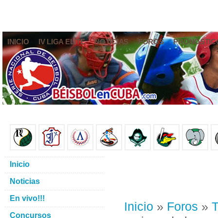
INICIO
IV LIGA ELITE
NOTICIAS
FOROS
PRONÓSTIC
Inicio
Noticias
En vivo!!!
Inicio
»
Foros
»
T
Concursos