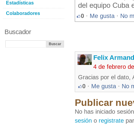
Estadísticas
del equipo Cuba en
Colaboradores
0
·
Me gusta
·
No m
Buscador
Felix Armand
4 de febrero d
Gracias por el dato, 
0
·
Me gusta
·
No 
Publicar nue
No has iniciado sesió
sesión
o
registrate
par