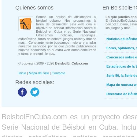
Quienes somos
En BeisbolE
Somos un equipo de aficionados al
Lo que puedes enco
béisbol cubano. Nos propusimos la
En BeisbolEnCuba.co
tarea de desarrollar esta web con el
béisbol cubano, estad
objetivo de brindar información sobre el
los juegos y más...
Béisbol en Cuba y su Serie Nacional.
Ofrecemos noticias, reportajes,
estadísticas, foros de debate, juegos online y mucho
Noticias del béisb
más... Constantemente buscamos mejorar y ampliar
nuestros servicios por lo que pronto publicaremos
Foros, opiniones, 
nuevas secciones en nuestra web como concursos
y otros entretenimientos.
Concursos sobre e
© copyright 2009 - 2026
BeisbolEnCuba.com
Estadísticas de la 
Inicio
|
Mapa del sitio
|
Contacto
Serie 50, la Serie d
Redes sociales:
Mapa de nuestra 
Directorio de Béi
BeisbolEnCuba.com es un proyecto desarr
Serie Nacional de Béisbol en Cuba. Inclui