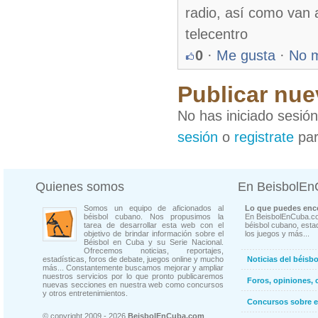
radio, así como van 
telecentro
0
·
Me gusta
·
No 
Publicar nue
No has iniciado sesió
sesión
o
registrate
par
Quienes somos
En BeisbolE
Somos un equipo de aficionados al
Lo que puedes enco
béisbol cubano. Nos propusimos la
En BeisbolEnCuba.co
tarea de desarrollar esta web con el
béisbol cubano, estad
objetivo de brindar información sobre el
los juegos y más...
Béisbol en Cuba y su Serie Nacional.
Ofrecemos noticias, reportajes,
estadísticas, foros de debate, juegos online y mucho
Noticias del béisb
más... Constantemente buscamos mejorar y ampliar
nuestros servicios por lo que pronto publicaremos
Foros, opiniones, 
nuevas secciones en nuestra web como concursos
y otros entretenimientos.
Concursos sobre e
© copyright 2009 - 2026
BeisbolEnCuba.com