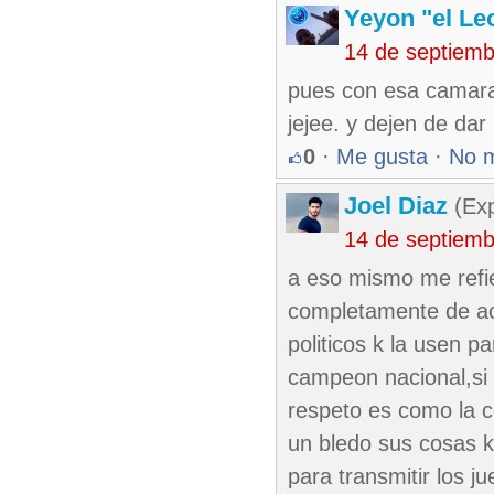
Yeyon "el Le
14 de septiem
pues con esa camara 
jejee. y dejen de dar 
0
·
Me gusta
·
No 
Joel Diaz
(Exp
14 de septiem
a eso mismo me refie
completamente de ac
politicos k la usen p
campeon nacional,si h
respeto es como la co
un bledo sus cosas 
para transmitir los j