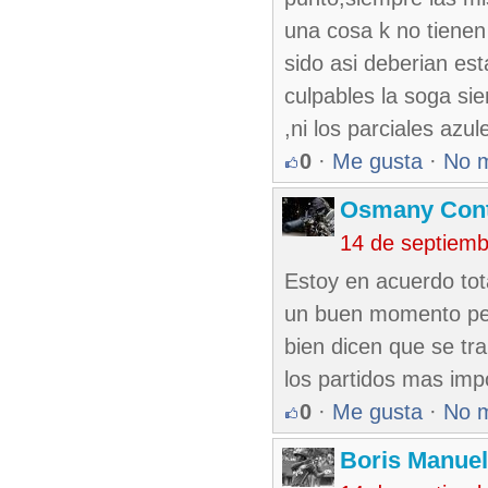
una cosa k no tienen
sido asi deberian es
culpables la soga sie
,ni los parciales azu
0
·
Me gusta
·
No 
Osmany Cont
14 de septiem
Estoy en acuerdo tota
un buen momento pero
bien dicen que se tra
los partidos mas imp
0
·
Me gusta
·
No 
Boris Manue