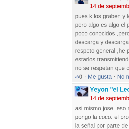
14 de septiem
pues k los graben y 
pero algo es algo el
poco conocidos ,pero
descarga y descarga 
respeto general ,he p
estarlos transmitiend
no se respetan que d
0
·
Me gusta
·
No 
Yeyon "el Le
14 de septiem
asi mismo jose, eso 
pongo la coco. el pr
la señal por parte de