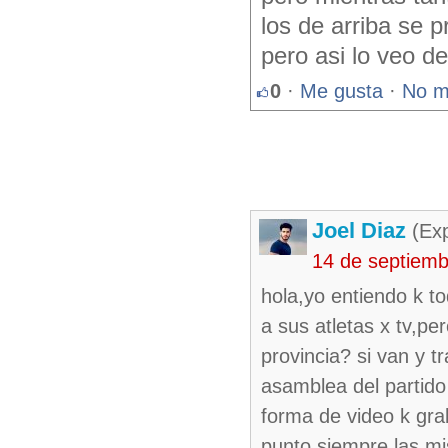
los de arriba se 
pero asi lo veo d
0
·
Me gusta
·
No m
Joel Diaz
(Exp
14 de septiem
hola,yo entiendo k t
a sus atletas x tv,p
provincia? si van y 
asamblea del partido
forma de video k gra
punto,siempre las mi