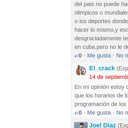
del pais no puede h
olimpicos o mundiale
o los deportes donde
hacer lo mismo,y eso 
desgraciadamente te
en cuba,pero no le 
0
·
Me gusta
·
No 
El_crack
(Exp
14 de septiem
En mi opinión estoy 
que los horarios de 
programación de los 
0
·
Me gusta
·
No 
Joel Diaz
(Exp