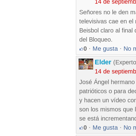
14 de septiem
Señores no le den ma
televisivas cae en e
Beisbol claro al fina
del Bloqueo.
0
·
Me gusta
·
No 
Elder
(Experto
14 de septiem
José Ángel hermano 
patrióticos o para d
y hacen un vídeo co
son los mismos que l
se está incrementand
0
·
Me gusta
·
No 