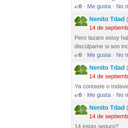
0
·
Me gusta
·
No 
Nenito Tdad
(
14 de septiem
Pero lazaro estoy ha
discúlpame si son i
0
·
Me gusta
·
No 
Nenito Tdad
(
14 de septiem
Ya contaste o todavi
0
·
Me gusta
·
No 
Nenito Tdad
(
14 de septiem
14 estas seguro?