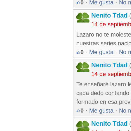
0
·
Me gusta
·
No 
Nenito Tdad
(
14 de septiem
Lazaro no te moleste
nuestras series naci
0
·
Me gusta
·
No 
Nenito Tdad
(
14 de septiem
Te enseñaré lazaro 
cada dedo contando 
formado en esa provi
0
·
Me gusta
·
No 
Nenito Tdad
(