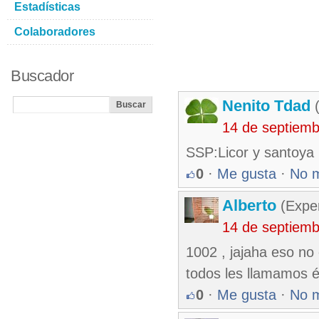
Estadísticas
Colaboradores
Buscador
Nenito Tdad
(
14 de septiem
SSP:Licor y santoya
0
·
Me gusta
·
No 
Alberto
(Exper
14 de septiem
1002 , jajaha eso no 
todos les llamamos é
0
·
Me gusta
·
No 