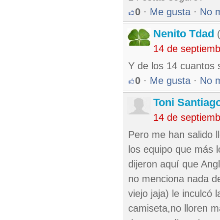
0
·
Me gusta
·
No 
Nenito Tdad
(
14 de septiem
Y de los 14 cuantos 
0
·
Me gusta
·
No 
Toni Santiag
14 de septiem
Pero me han salido ll
los equipo que más l
dijeron aquí que Angl
no menciona nada de 
viejo jaja) le inculc
camiseta,no lloren m