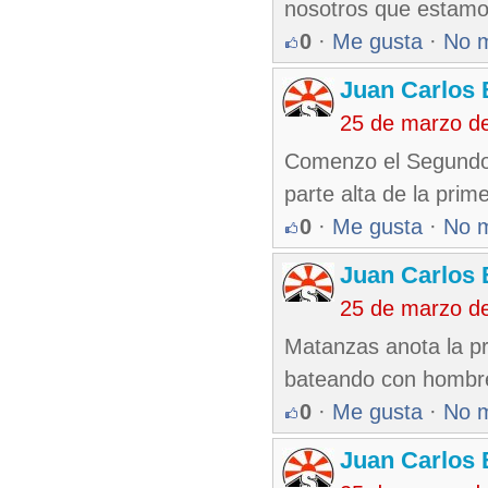
nosotros que esta
0
·
Me gusta
·
No 
Juan Carlos 
25 de marzo d
Comenzo el Segundo j
parte alta de la pri
0
·
Me gusta
·
No 
Juan Carlos 
25 de marzo d
Matanzas anota la pr
bateando con hombre
0
·
Me gusta
·
No 
Juan Carlos 