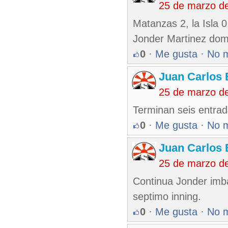
25 de marzo d
Matanzas 2, la Isla 0
Jonder Martinez domin
0
·
Me gusta
·
No 
Juan Carlos 
25 de marzo d
Terminan seis entrad
0
·
Me gusta
·
No 
Juan Carlos 
25 de marzo d
Continua Jonder imba
septimo inning.
0
·
Me gusta
·
No 