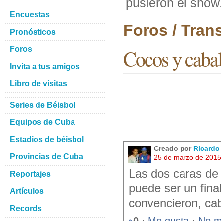
pusieron el show
Encuestas
Foros / Tran
Pronósticos
Foros
Cocos y cabal
Invita a tus amigos
Libro de visitas
Series de Béisbol
Equipos de Cuba
Estadios de béisbol
Creado por
Ricardo
Provincias de Cuba
25 de marzo de 2015
Las dos caras de
Reportajes
puede ser un fin
Artículos
convencieron, cab
Records
0
·
Me gusta
·
No m