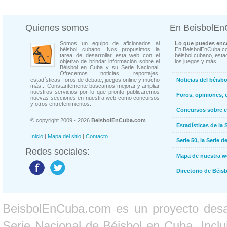
Quienes somos
En BeisbolE
Somos un equipo de aficionados al
Lo que puedes enco
béisbol cubano. Nos propusimos la
En BeisbolEnCuba.co
tarea de desarrollar esta web con el
béisbol cubano, estad
objetivo de brindar información sobre el
los juegos y más...
Béisbol en Cuba y su Serie Nacional.
Ofrecemos noticias, reportajes,
estadísticas, foros de debate, juegos online y mucho
Noticias del béisb
más... Constantemente buscamos mejorar y ampliar
nuestros servicios por lo que pronto publicaremos
Foros, opiniones, 
nuevas secciones en nuestra web como concursos
y otros entretenimientos.
Concursos sobre e
© copyright 2009 - 2026
BeisbolEnCuba.com
Estadísticas de la 
Inicio
|
Mapa del sitio
|
Contacto
Serie 50, la Serie d
Redes sociales:
Mapa de nuestra 
Directorio de Béi
BeisbolEnCuba.com es un proyecto desarr
Serie Nacional de Béisbol en Cuba. Inclui