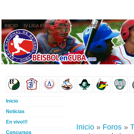
INICIO
IV LIGA ELITE
NOTICIAS
FOROS
PRONÓSTIC
Inicio
Noticias
En vivo!!!
Inicio
»
Foros
»
T
Concursos